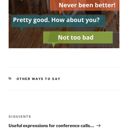
CATEGORÍAS
OTHER WAYS TO SAY
Navegación
de
Siguiente
SIGUIENTE
entradas
entrada
Useful expressions for conference calls…