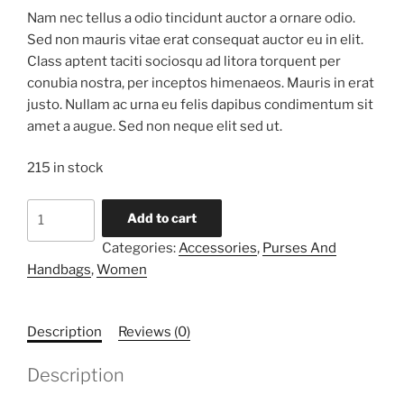
Nam nec tellus a odio tincidunt auctor a ornare odio.
Sed non mauris vitae erat consequat auctor eu in elit.
Class aptent taciti sociosqu ad litora torquent per
conubia nostra, per inceptos himenaeos. Mauris in erat
justo. Nullam ac urna eu felis dapibus condimentum sit
amet a augue. Sed non neque elit sed ut.
215 in stock
Light
Add to cart
Brown
Categories:
Accessories
,
Purses And
Bag
Handbags
,
Women
quantity
Description
Reviews (0)
Description